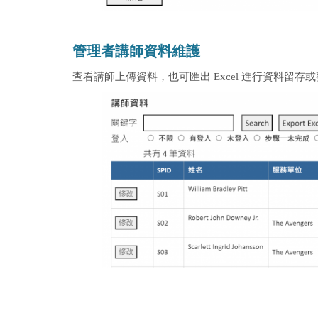
管理者講師資料維護
查看講師上傳資料，也可匯出 Excel 進行資料留存