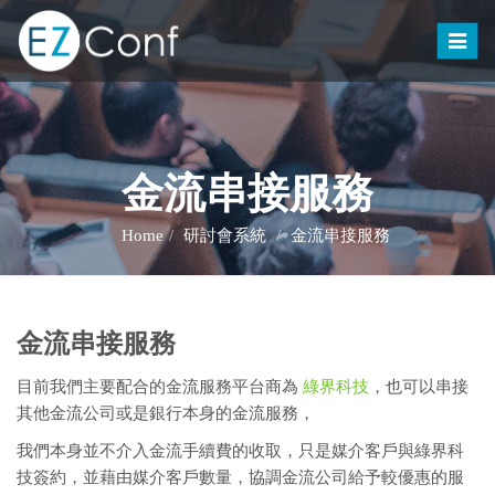
Toggle
naviga
金流串接服務
Home
研討會系統
金流串接服務
金流串接服務
目前我們主要配合的金流服務平台商為
綠界科技
，也可以串接
其他金流公司或是銀行本身的金流服務，
我們本身並不介入金流手續費的收取，只是媒介客戶與綠界科
技簽約，並藉由媒介客戶數量，協調金流公司給予較優惠的服