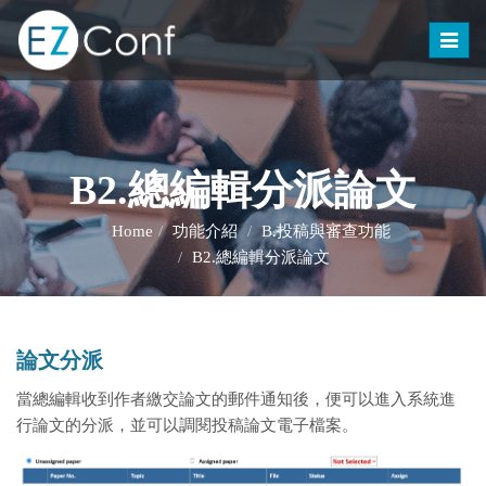
Toggle
naviga
B2.總編輯分派論文
Home
功能介紹
B.投稿與審查功能
B2.總編輯分派論文
論文分派
當總編輯收到作者繳交論文的郵件通知後，便可以進入系統進
行論文的分派，並可以調閱投稿論文電子檔案。