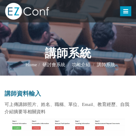
Toggle
naviga
講師系統
Home
研討會系統
功能介紹
講師系統
講師資料輸入
可上傳講師照片、姓名、職稱、單位、Email、教育經歷、自我
介紹摘要等相關資料