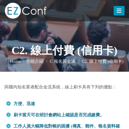
Toggle
C2. 線上付費 (信用卡)
Home
功能介紹
C.報名與金流
C2. 線上付費 (信用卡)
與國內知名業者配合金流系統，線上刷卡具有下列的優點：
方便、迅速
刷卡當天可在研討會網站上確認是否完成繳費。
工作人員大幅降低對帳的困擾 (傳真、郵件、報名資料確